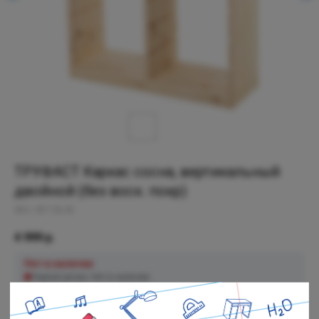
ТРУФАСТ Каркас сосна, вертикальный
двойной (без воск. покр)
SKU:
057.03.35
4 999
р.
Нет в наличии
Черная речка: Нет в наличии
Полюстровский: Нет в наличии