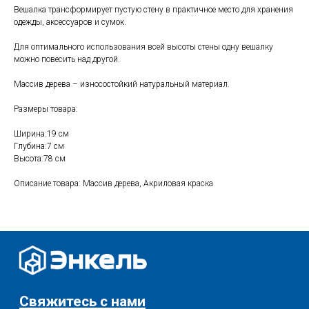
Вешалка трансформирует пустую стену в практичное место для хранения
одежды, аксессуаров и сумок.
Свяжитесь с нами
Для оптимального использования всей высоты стены одну вешалку
можно повесить над другой.
+7 (903) 969-57-59
Контакты
Массив дерева – износостойкий натуральный материал.
Адреса магазинов
Размеры товара:
Сервис
Ширина:19 см
Каталог
Глубина:7 см
Соцсети:
Высота:78 см
Мебель
Описание товара: Массив дерева, Акриловая краска
Скидки и акции
Хранение и порядок
Текстиль для дома
Доставка и оплата
Разное
О нас
© 2025 - Интернет-магазин Enkelshop.ru
Политика конфиденциальности