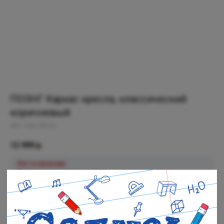
ПОЭНГ Каркас кресла, классический
коричневый
SKU:
400.239.43
12 999
р.
Нет в наличии
Черная речка: Нет в наличии
Полюстровский: Нет в наличии
Out of stock