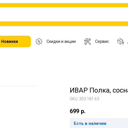
Новинки
Скидки и акции
Сервис
ИВАР Полка, сосн
SKU:
303.181.63
699
р.
Есть в наличии