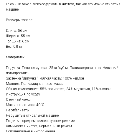
Съемный чехол легко содержать в чистоте, так как его можно стирать в
машине.
Размеры товара:
Длина: 56 см
Ширина: 55 см
Толщина: 6 см
Вес: 0,8 кг
Материалы:
Свяжитесь с нами
+7 (903) 969-57-59
Подушка: Пенополиуретан 35 кг/куб.м, Полиэстерная вата, Нетканый
полипропилен
Контакты
Застежка "липучка", мягкая часть: 100% нейлон
Молния: Полиамидная пластмасса
Адреса магазинов
Общая композиция: 55% полиэстер, 34% модакрил, 11% хлопок
Сервис
Инструкция по уходу
Съемный чехол
Каталог
Соцсети:
Машинная стирка 40°С.
Не отбеливать.
Мебель
Не сушить в стиральной машине.
Гладить в среднем температурном режиме.
Скидки и акции
Хранение и порядок
Химическая чистка, нормальный режим.
Дополнительная информация