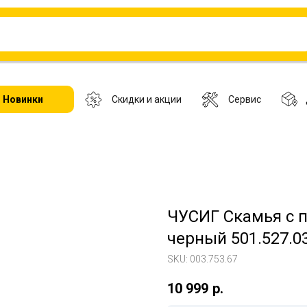
Новинки
Скидки и акции
Сервис
ЧУСИГ Скамья с п
черный 501.527.03
SKU:
003.753.67
10 999
р.