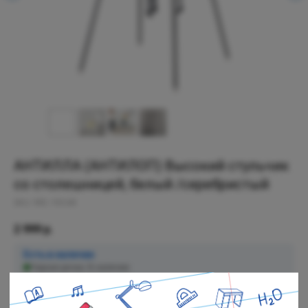
АНТИЛЛА (АНТИЛОП) Высокий стульчик
со столешницей, белый /серебристый
SKU:
992.193.69
2 999
р.
Есть в наличии
Черная речка: В наличии
Полюстровский: В наличии