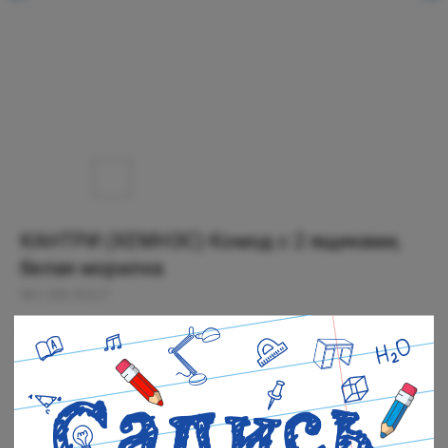
КАНТРИ (ХЕМНЭС) Комод с 2 ящиками,
белая морилка
SKU:
802.426.27
5 999
р.
Нет в наличии
Черная речка: Нет в наличии
Полюстровский: Нет в наличии