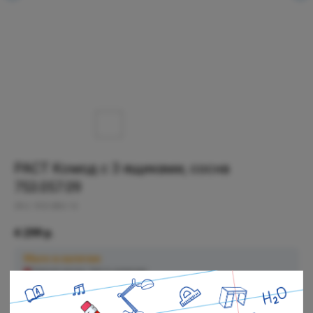
РАСТ Комод с 3 ящиками, сосна
753.057.09
SKU:
903.686.16
4 299
р.
Мало в наличии
Черная речка: Нет в наличии
Полюстровский: Мало в наличии