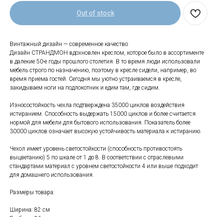
Out of stock
Винтажный дизайн — современное качество
Дизайн СТРАНДМОН вдохновлен креслом, которое было в ассортименте
в далекие 50-е годы прошлого столетия. В то время люди использовали
мебель строго по назначению, поэтому в кресле сидели, например, во
время приема гостей. Сегодня мы уютно устраиваемся в кресле,
закидываем ноги на подлокотник и едим там, где сидим.
Износостойкость чехла подтверждена 35000 циклов воздействия
истиранием. Способность выдержать 15000 циклов и более считается
нормой для мебели для бытового использования. Показатель более
30000 циклов означает высокую устойчивость материала к истиранию.
Чехол имеет уровень светостойкости (способность противостоять
выцветанию) 5 по шкале от 1 до 8. В соответствии с отраслевыми
Свяжитесь с нами
стандартами материал с уровнем светостойкости 4 или выше подходит
для домашнего использования.
+7 (903) 969-57-59
Размеры товара:
Контакты
Ширина: 82 см
Адреса магазинов