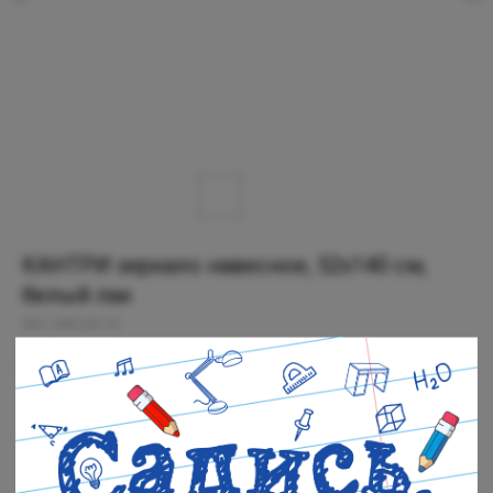
КАНТРИ зеркало навесное, 52х140 см,
белый лак
SKU:
999.252.01
4 999
р.
Есть в наличии
Черная речка: В наличии
Полюстровский: В наличии