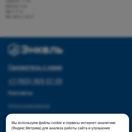
Ширина: 17 см
Скидки и акции
Хранение и порядок
Высота: 4 см
Текстиль для дома
Доставка и оплата
Вес:2,71 кг
Вес нетто: 2,45 кг
Разное
О нас
© 2025 - Интернет-магазин Enkelshop.ru
Политика конфиденциальности
Мы используем файлы cookie и сервисы интернет-аналитики
(Яндекс.Метрика) для анализа работы сайта и улучшения