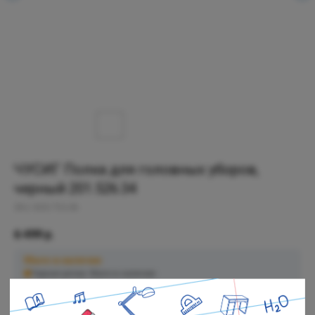
ЧУСИГ Полка для головных уборов,
черный 201.526.34
SKU:
803.753.06
6 499
р.
Мало в наличии
Черная речка: Мало в наличии
Полюстровский: Мало в наличии