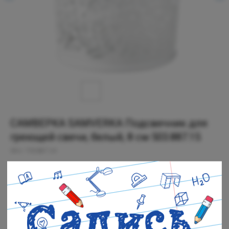
САМВЕРКА SAMVERKA Подсвечник для
греющей свечи, белый, 8 см 503.887.15
SKU:
703.887.24
299
р.
Есть в наличии
Черная речка: В наличии
Полюстровский: В наличии