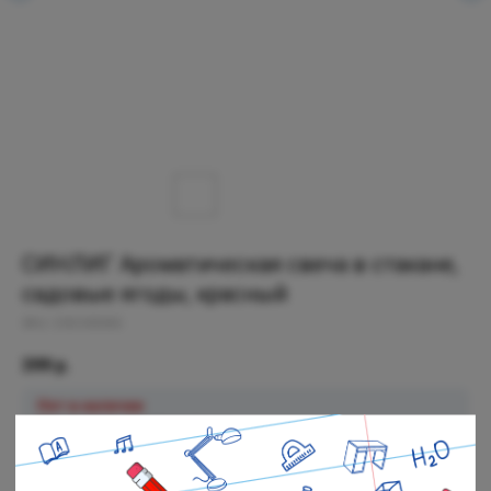
СИНЛИГ Ароматическая свеча в стакане,
садовые ягоды, красный
SKU:
203.500.83
399
р.
Нет в наличии
Черная речка: Нет в наличии
Полюстровский: Нет в наличии