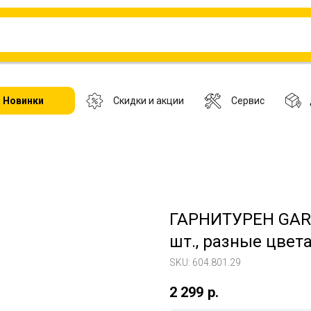
Новинки
Скидки и акции
Сервис
ГАРНИТУРЕН GARN
шт., разные цвета
SKU:
604.801.29
2 299
р.