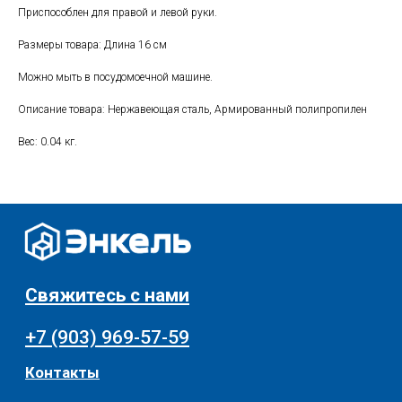
+7 (903) 969-57-59
Приспособлен для правой и левой руки.
Контакты
Размеры товара: Длина 16 см
Адреса магазинов
Можно мыть в посудомоечной машине.
Сервис
Описание товара: Нержавеющая сталь, Армированный полипропилен
Каталог
Соцсети:
Вес: 0.04 кг.
Мебель
Скидки и акции
Хранение и порядок
Текстиль для дома
Доставка и оплата
Разное
О нас
© 2025 - Интернет-магазин Enkelshop.ru
Политика конфиденциальности