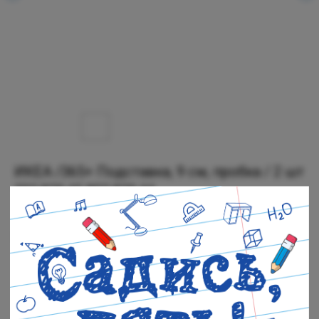
ИКЕА /365+ Подставка, 9 см, пробка / 2 шт
502.829.45 802.829.44
SKU:
703.789.80
349
р.
Мало в наличии
Черная речка: Нет в наличии
Полюстровский: Мало в наличии