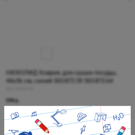
НЮХОЛИД Коврик для сушки посуды,
44х36 см, синий 503.872.59 503.872.64
SKU:
203.872.65
599
р.
Нет в наличии
Черная речка: Нет в наличии
Полюстровский: Нет в наличии