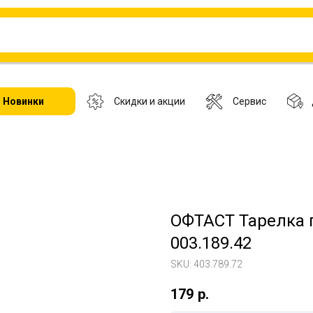
Новинки
Скидки и акции
Сервис
ОФТАСТ Тарелка г
003.189.42
SKU:
403.789.72
179
р.