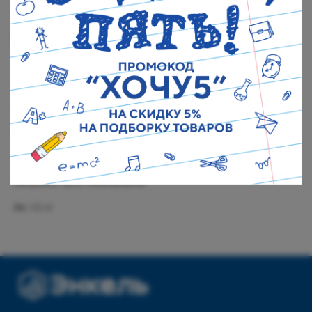
В корзину
Свяжитесь с нами
+7 (903) 969-57-59
С помощью рычагов Вы можете легко вытащить пробку из бутылки.
Контакты
С открывалкой на ручке.
Адреса магазинов
Размеры товара: Длина 16 см.
Сервис
Мыть только вручную.
Каталог
Соцсети:
Материалы: Цинк, Никелирование
Мебель
Вес: 0.2 кг
Скидки и акции
Хранение и порядок
Текстиль для дома
Доставка и оплата
Разное
О нас
© 2025 - Интернет-магазин Enkelshop.ru
Политика конфиденциальности