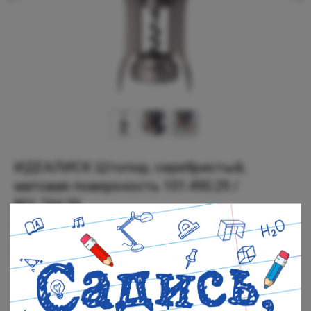
ИДЕАЛИСК Штопор, серебристый,
матовая поверхность 101.490.29 /
801.744.59
SKU:
603.728.32
699
р.
Есть в наличии
Черная речка: В наличии
Полюстровский: В наличии