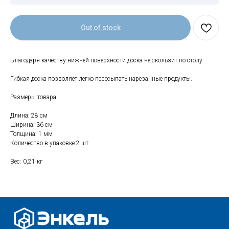
Out of stock
Свяжитесь с нами
Благодаря качеству нижней поверхности доска не скользит по столу.
+7 (903) 969-57-59
Контакты
Гибкая доска позволяет легко пересыпать нарезанные продукты.
Адреса магазинов
Размеры товара:
Сервис
Длина: 28 см
Ширина: 36 см
Каталог
Соцсети:
Толщина: 1 мм
Количество в упаковке:2 шт
Мебель
Вес: 0,21 кг
Скидки и акции
Хранение и порядок
Текстиль для дома
Доставка и оплата
Разное
О нас
© 2025 - Интернет-магазин Enkelshop.ru