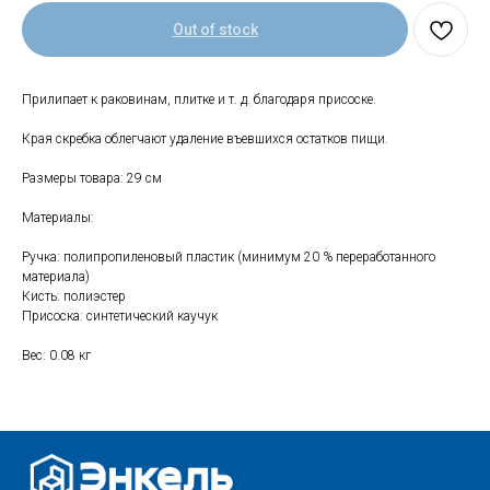
Out of stock
Прилипает к раковинам, плитке и т. д. благодаря присоске.
Свяжитесь с нами
Края скребка облегчают удаление въевшихся остатков пищи.
+7 (903) 969-57-59
Контакты
Размеры товара: 29 см
Адреса магазинов
Материалы:
Сервис
Ручка: полипропиленовый пластик (минимум 20 % переработанного
Каталог
материала)
Соцсети:
Кисть: полиэстер
Присоска: синтетический каучук
Мебель
Скидки и акции
Хранение и порядок
Вес: 0.08 кг
Текстиль для дома
Доставка и оплата
Разное
О нас
© 2025 - Интернет-магазин Enkelshop.ru