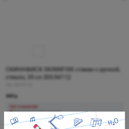
СКИННФИСК SKINNFISK стакан с ручкой,
стекло, 35 сл 205.947.12
SKU:
005.975.18
449
р.
Нет в наличии
Черная речка: Нет в наличии
Полюстровский: Нет в наличии