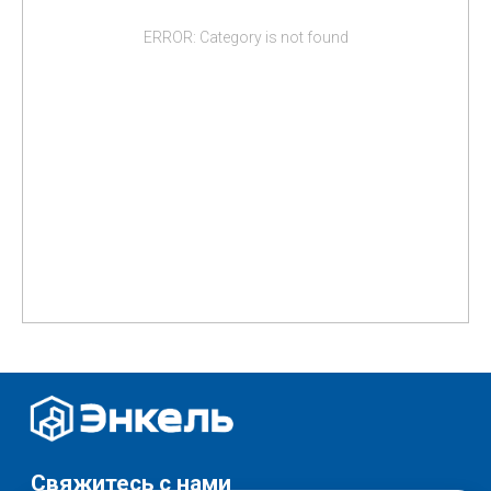
ERROR: Category is not found
Свяжитесь с нами
+7 (903) 969-57-59
Контакты
Адреса магазинов
Сервис
Каталог
Соцсети:
Мебель
Скидки и акции
Хранение и порядок
Текстиль для дома
Доставка и оплата