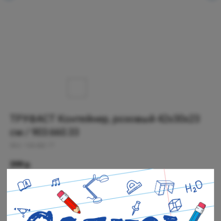
ТРУФАСТ Контейнер, розовый 42x30x23
см / 903.660.33
SKU:
104.662.77
399
р.
Есть в наличии
Черная речка: В наличии
Полюстровский: В наличии