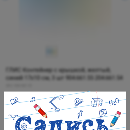
ГЛИС Контейнер с крышкой, желтый,
синий 17x10 см, 3 шт 904.661.55 204.661.54
SKU:
604.661.52
699
р.
Мало в наличии
Черная речка: Мало в наличии
Полюстровский: Мало в наличии