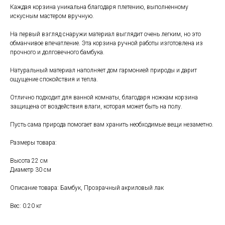
Каждая корзина уникальна благодаря плетению, выполненному
искусным мастером вручную.
На первый взгляд снаружи материал выглядит очень легким, но это
обманчивое впечатление. Эта корзина ручной работы изготовлена из
прочного и долговечного бамбука.
Натуральный материал наполняет дом гармонией природы и дарит
Свяжитесь с нами
ощущение спокойствия и тепла.
+7 (903) 969-57-59
Отлично подходит для ванной комнаты, благодаря ножкам корзина
защищена от воздействия влаги, которая может быть на полу.
Контакты
Пусть сама природа помогает вам хранить необходимые вещи незаметно.
Адреса магазинов
Сервис
Размеры товара:
Каталог
Соцсети:
Высота 22 см
Диаметр 30 см
Мебель
Описание товара: Бамбук, Прозрачный акриловый лак
Скидки и акции
Хранение и порядок
Вес: 0.20 кг
Текстиль для дома
Доставка и оплата