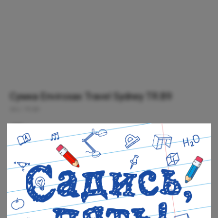
Сумка Envirosax Travel Sydney TR.B9
SKU:
TR.B9
499
р.
Нет в наличии
Черная речка: Нет в наличии
Полюстровский: Нет в наличии
Out of stock