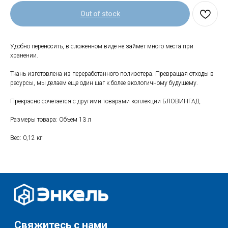
Out of stock
Свяжитесь с нами
Удобно переносить, в сложенном виде не займет много места при
+7 (903) 969-57-59
хранении.
Контакты
Ткань изготовлена из переработанного полиэстера. Превращая отходы в
Адреса магазинов
ресурсы, мы делаем еще один шаг к более экологичному будущему.
Сервис
Прекрасно сочетается с другими товарами коллекции БЛОВИНГАД.
Каталог
Соцсети:
Размеры товара: Объем 13 л
Мебель
Вес: 0,12 кг
Скидки и акции
Хранение и порядок
Текстиль для дома
Доставка и оплата
Разное
О нас
© 2025 - Интернет-магазин Enkelshop.ru
Политика конфиденциальности