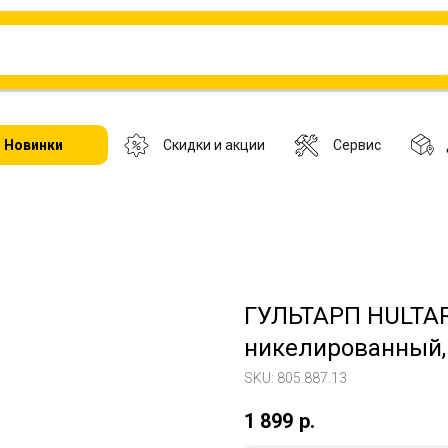
Новинки
Скидки и акции
Сервис
ГУЛЬТАРП HULTARP
никелированный,
SKU:
805.887.13
1 899
р.