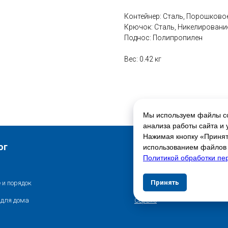
Контейнер: Сталь, Порошково
Крючок: Сталь, Никелировани
Поднос: Полипропилен
Вес: 0.42 кг
Мы используем файлы co
анализа работы сайта и 
Нажимая кнопку «Принять
Свяжитесь с нами
ог
использованием файлов c
Политикой обработки пе
Контакты
Принять
Отказат
 и порядок
Адреса магазинов
 для дома
Сервис