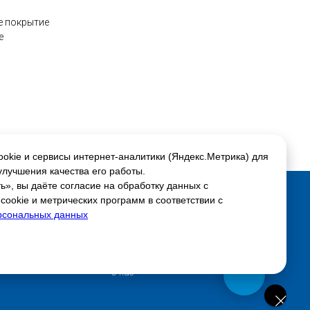
е покрытие
е
okie и сервисы интернет-аналитики (Яндекс.Метрика) для
улучшения качества его работы.
», вы даёте согласие на обработку данных с
ookie и метрических программ в соответствии с
Соцсети:
рсональных данных
Скидки и акции
ься
Настройки куки
Доставка и оплата
О нас