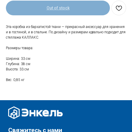
Out of stock
Свяжитесь с нами
Эта коробка из бархатистой ткани — прекрасный аксессуар для хранения
+7 (903) 969-57-59
и в гостиной, и в спальне. По дизайну и размерам идеально подходит для
Контакты
стеллажа КАЛЛАКС.
Адреса магазинов
Размеры товара:
Сервис
Ширина: 33 см
Каталог
Соцсети:
Глубина: 38 см
Высота: 33 см
Мебель
Вес: 0,85 кг
Скидки и акции
Хранение и порядок
Текстиль для дома
Доставка и оплата
Разное
О нас
© 2025 - Интернет-магазин Enkelshop.ru
Политика конфиденциальности