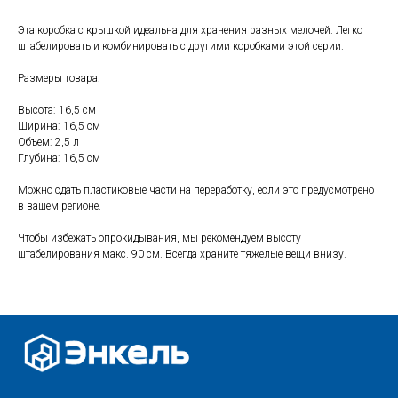
Эта коробка с крышкой идеальна для хранения разных мелочей. Легко
штабелировать и комбинировать с другими коробками этой серии.
Свяжитесь с нами
Размеры товара:
+7 (903) 969-57-59
Высота: 16,5 см
Контакты
Ширина: 16,5 см
Объем: 2,5 л
Адреса магазинов
Глубина: 16,5 см
Сервис
Можно сдать пластиковые части на переработку, если это предусмотрено
Каталог
Соцсети:
в вашем регионе.
Мебель
Чтобы избежать опрокидывания, мы рекомендуем высоту
штабелирования макс. 90 см. Всегда храните тяжелые вещи внизу.
Скидки и акции
Хранение и порядок
Текстиль для дома
Доставка и оплата
Разное
О нас
© 2025 - Интернет-магазин Enkelshop.ru
Политика конфиденциальности