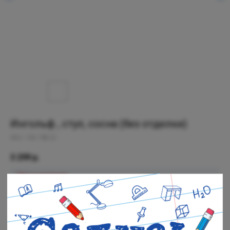
Ингольф , стул, сосна (без отделки)
SKU:
105.708.22
3 299
р.
Нет в наличии
Черная речка: Нет в наличии
Полюстровский: Нет в наличии