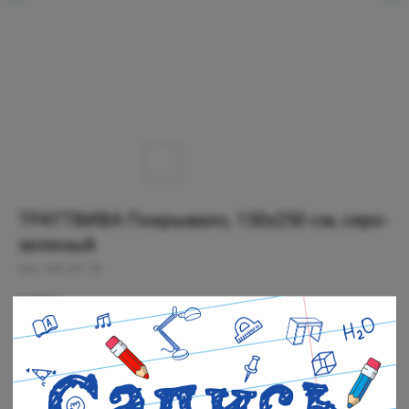
ТРАТТВИВА Покрывало, 150x250 см, серо-
зеленый
SKU:
005.307.78
2 799
р.
Нет в наличии
Черная речка: Нет в наличии
Полюстровский: Нет в наличии