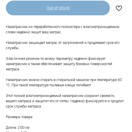
Out of stock
Наматрасник из переработанного полиэстера с влагонепроницаемым
слоем надежно защит ваш матрас.
Наматрасник защищает матрас от загрязнений и продлевает срок его
службы.
Эластичная резинка по всему периметру надежно фиксирует
Свяжитесь с нами
наматрасник и также обеспечивает защиту боковых поверхностей
матраса.
+7 (903) 969-57-59
Наматрасник можно стирать в стиральной машине при температуре 60
Контакты
°C. При такой температуре пылевые клещи погибают.
Адреса магазинов
Этот тонкий влагонепроницаемый наматрасник сохранит свежесть
Сервис
вашего матраса и защитит его от пятен. Надежно фиксируется и продлит
срок службы матраса.
Каталог
Соцсети:
Размеры товара:
Мебель
Длина: 200 см
Скидки и акции
Хранение и порядок