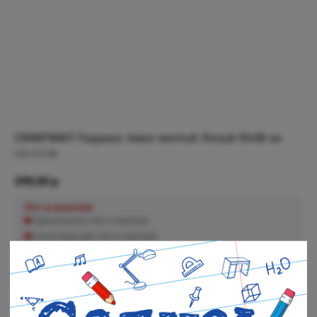
СВАМПМАЛ Подушка, темно-желтый /белый 30x58 см
205.070.98
399,00
р.
Нет в наличии
Черная речка: Нет в наличии
Полюстровский: Нет в наличии
В корзину