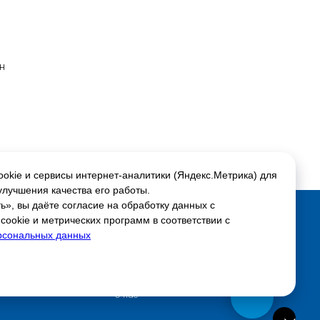
н
н
okie и сервисы интернет-аналитики (Яндекс.Метрика) для
улучшения качества его работы.
», вы даёте согласие на обработку данных с
ookie и метрических программ в соответствии с
Соцсети:
рсональных данных
Скидки и акции
ься
Настройки куки
Доставка и оплата
О нас