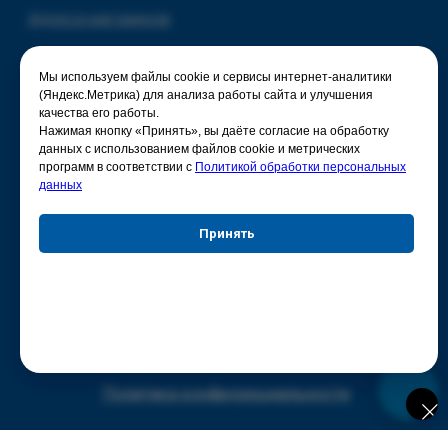
Мы используем файлы cookie и сервисы интернет-аналитики
(Яндекс.Метрика) для анализа работы сайта и улучшения
качества его работы.
Нажимая кнопку «Принять», вы даёте согласие на обработку
данных с использованием файлов cookie и метрических
программ в соответствии с
Политикой обработки персональных
данных
Принять
Отказаться
Настройки куки