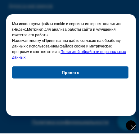
Мы используем файлы cookie и сервисы интернет-аналитики
(Яндекс.Метрика) для анализа работы сайта и улучшения
качества его работы.
Нажимая кнопку «Принять», вы даёте согласие на обработку
данных с использованием файлов cookie и метрических
программ в соответствии с
Политикой обработки персональных
данных
Принять
Отказаться
Настройки куки