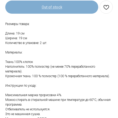
Out of stock
Размеры товара:
Длина: 19 см
Ширина: 19 см
Количество в упаковке: 2 шт.
Материалы:
Свяжитесь с нами
Ткань:100% хлопок
Наполнитель: 100% полиэстер (не менее 70% переработанного
+7 (903) 969-57-59
материала).
Контакты
Кромочная ткань: 100 % полиэстер (100 % переработанного материала).
Адреса магазинов
Инструкции по уходу:
Сервис
Максимальная маржа прорисовки 4%.
Можно стирать в стиральной машине при температуре до 60°C, обычная
Каталог
Соцсети:
программа.
Отбеливатель не используется.
Мебель
Это не машинная сушка.