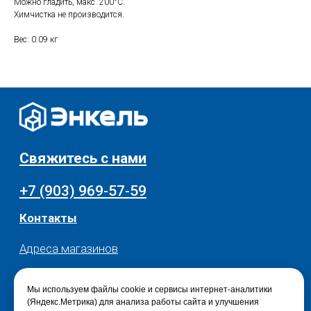
Можно гладить, макс. 200°C.
Скидки и акции
Хранение и порядок
Химчистка не производится.
Текстиль для дома
Доставка и оплата
Вес: 0.09 кг
Разное
О нас
© 2025 - Интернет-магазин Enkelshop.ru
Политика конфиденциальности
Мы используем файлы cookie и сервисы интернет-аналитики
(Яндекс.Метрика) для анализа работы сайта и улучшения