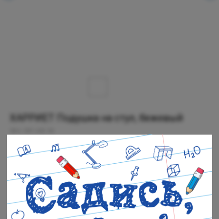
ХАРРИЕТ Подушка на стул, бежевый
SKU:
001.432.35
179
р.
Есть в наличии
Черная речка: В наличии
Полюстровский: В наличии