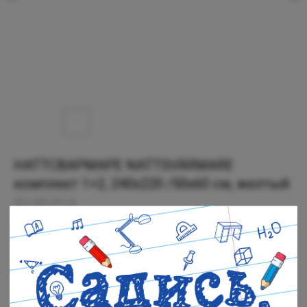
НАТТСВАРМАРЕ NATTSVÄRMARE
комплект 1+2, 240x220 /50x60 см, желтый
SKU:
805.293.18
2 499
р.
Нет в наличии
Черная речка: Нет в наличии
Полюстровский: Нет в наличии