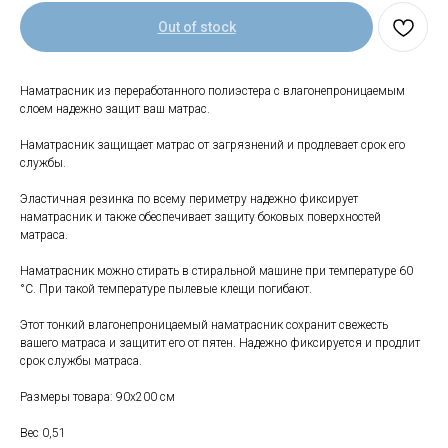
Out of stock
Наматрасник из переработанного полиэстера с влагонепроницаемым
слоем надежно защит ваш матрас.
Наматрасник защищает матрас от загрязнений и продлевает срок его
службы.
Свяжитесь с нами
Эластичная резинка по всему периметру надежно фиксирует
+7 (903) 969-57-59
наматрасник и также обеспечивает защиту боковых поверхностей
матраса.
Контакты
Адреса магазинов
Наматрасник можно стирать в стиральной машине при температуре 60
°C. При такой температуре пылевые клещи погибают.
Сервис
Этот тонкий влагонепроницаемый наматрасник сохранит свежесть
Каталог
Соцсети:
вашего матраса и защитит его от пятен. Надежно фиксируется и продлит
срок службы матраса.
Мебель
Размеры товара: 90х200 см
Скидки и акции
Хранение и порядок
Текстиль для дома
Доставка и оплата
Вес 0,51