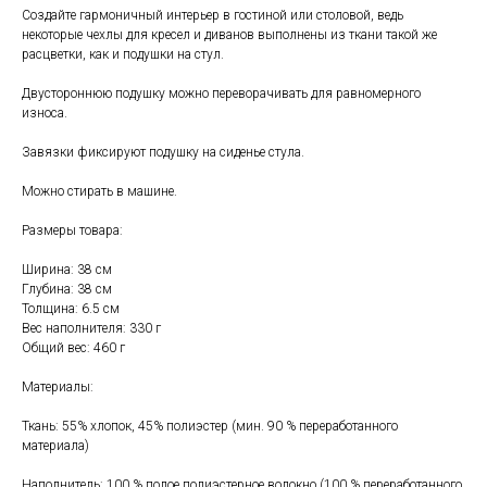
Создайте гармоничный интерьер в гостиной или столовой, ведь
некоторые чехлы для кресел и диванов выполнены из ткани такой же
расцветки, как и подушки на стул.
Двустороннюю подушку можно переворачивать для равномерного
износа.
Завязки фиксируют подушку на сиденье стула.
Можно стирать в машине.
Свяжитесь с нами
Размеры товара:
+7 (903) 969-57-59
Ширина: 38 см
Контакты
Глубина: 38 см
Толщина: 6.5 см
Адреса магазинов
Вес наполнителя: 330 г
Сервис
Общий вес: 460 г
Каталог
Соцсети:
Материалы:
Мебель
Ткань: 55% хлопок, 45% полиэстер (мин. 90 % переработанного
материала)
Скидки и акции
Хранение и порядок
Наполнитель: 100 % полое полиэстерное волокно (100 % переработанного