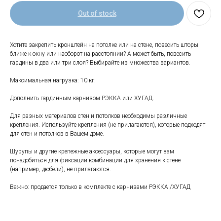
Out of stock
Хотите закрепить кронштейн на потолке или на стене, повесить шторы
ближе к окну или наоборот на расстоянии? А может быть, повесить
гардины в два или три слоя? Выбирайте из множества вариантов.
Свяжитесь с нами
Максимальная нагрузка: 10 кг.
+7 (903) 969-57-59
Контакты
Дополнить гардинным карнизом РЭККА или ХУГАД.
Адреса магазинов
Для разных материалов стен и потолков необходимы различные
крепления. Используйте крепления (не прилагаются), которые подходят
Сервис
для стен и потолков в Вашем доме.
Каталог
Соцсети:
Шурупы и другие крепежные аксессуары, которые могут вам
понадобиться для фиксации комбинации для хранения к стене
Мебель
(например, дюбели), не прилагаются.
Скидки и акции
Хранение и порядок
Важно: продается только в комплекте с карнизами РЭККА /ХУГАД
Текстиль для дома
Доставка и оплата
Разное
О нас