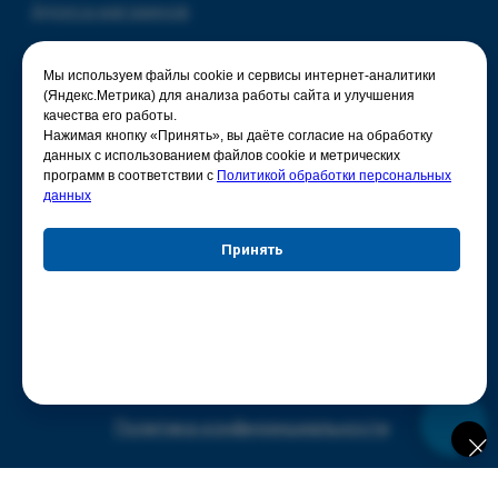
Мы используем файлы cookie и сервисы интернет-аналитики
(Яндекс.Метрика) для анализа работы сайта и улучшения
качества его работы.
Нажимая кнопку «Принять», вы даёте согласие на обработку
данных с использованием файлов cookie и метрических
программ в соответствии с
Политикой обработки персональных
данных
Принять
Отказаться
Настройки куки