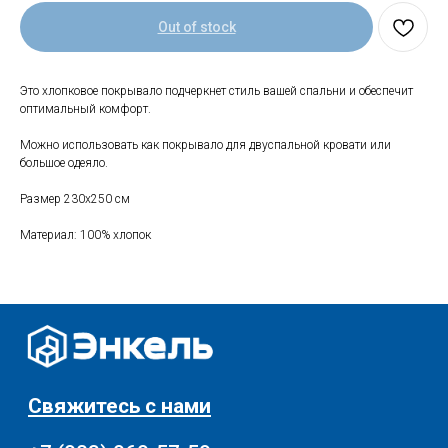
Out of stock
Свяжитесь с нами
+7 (903) 969-57-59
Это хлопковое покрывало подчеркнет стиль вашей спальни и обеспечит
Контакты
оптимальный комфорт.
Адреса магазинов
Можно использовать как покрывало для двуспальной кровати или
Сервис
большое одеяло.
Каталог
Соцсети:
Размер 230х250 см
Мебель
Материал: 100% хлопок
Скидки и акции
Хранение и порядок
Текстиль для дома
Доставка и оплата
Разное
О нас
© 2025 - Интернет-магазин Enkelshop.ru
Политика конфиденциальности