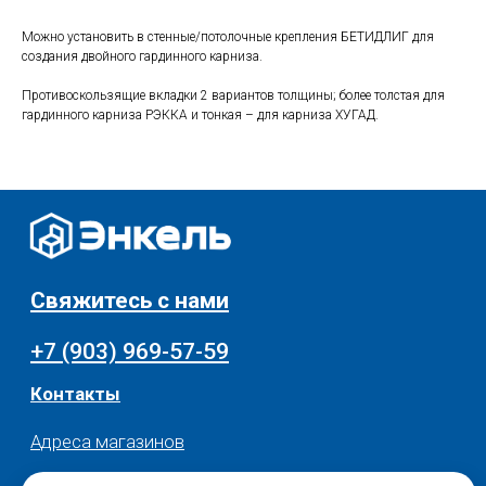
Контакты
Можно установить в стенные/потолочные крепления БЕТИДЛИГ для
Адреса магазинов
создания двойного гардинного карниза.
Сервис
Противоскользящие вкладки 2 вариантов толщины; более толстая для
Каталог
Соцсети:
гардинного карниза РЭККА и тонкая – для карниза ХУГАД.
Мебель
Скидки и акции
Хранение и порядок
Текстиль для дома
Доставка и оплата
Разное
О нас
© 2025 - Интернет-магазин Enkelshop.ru
Политика конфиденциальности