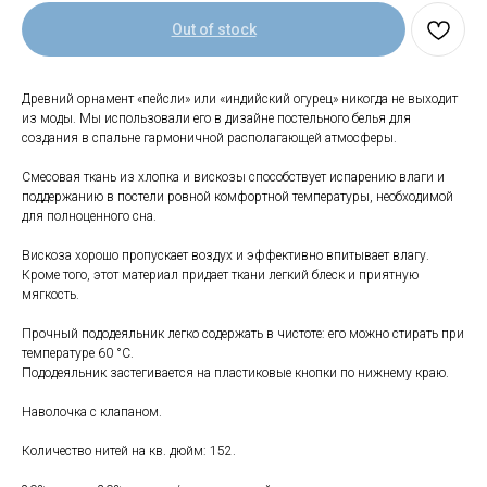
Out of stock
Древний орнамент «пейсли» или «индийский огурец» никогда не выходит
из моды. Мы использовали его в дизайне постельного белья для
создания в спальне гармоничной располагающей атмосферы.
Смесовая ткань из хлопка и вискозы способствует испарению влаги и
поддержанию в постели ровной комфортной температуры, необходимой
для полноценного сна.
Свяжитесь с нами
Вискоза хорошо пропускает воздух и эффективно впитывает влагу.
+7 (903) 969-57-59
Кроме того, этот материал придает ткани легкий блеск и приятную
мягкость.
Контакты
Адреса магазинов
Прочный пододеяльник легко содержать в чистоте: его можно стирать при
температуре 60 °C.
Сервис
Пододеяльник застегивается на пластиковые кнопки по нижнему краю.
Каталог
Соцсети:
Наволочка с клапаном.
Мебель
Количество нитей на кв. дюйм: 152.
Скидки и акции
Хранение и порядок