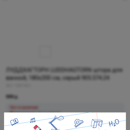
ЛУДДХАГТОРН LUDDHAGTORN штора для
ванной, 180x200 см, серый 905.574.24
SKU:
10557423
999
р.
Нет в наличии
Черная речка: Нет в наличии
Полюстровский: Нет в наличии